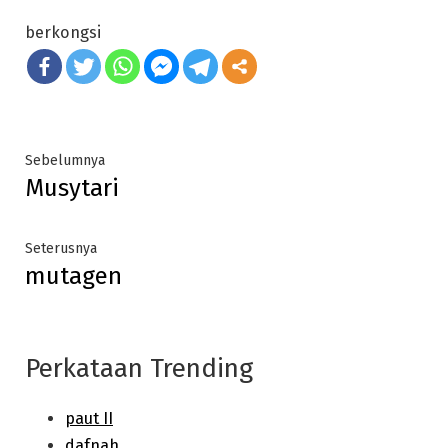
berkongsi
Post
Previous
Sebelumnya
Musytari
post:
navigation
Next
Seterusnya
mutagen
post:
Perkataan Trending