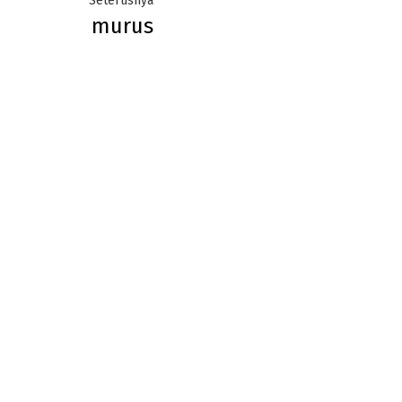
Seterusnya
murus
post: