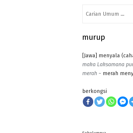
Search
for:
murup
[Jawa] menyala (caha
maka Laksamana pun 
merah ~
merah meny
berkongsi
Post
Previous