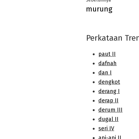
Sebelumnya
murung
navigation
post:
Perkataan Tre