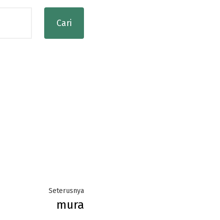
Next
Seterusnya
mura
post: