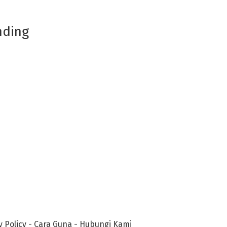
nding
y Policy
-
Cara Guna
-
Hubungi Kami