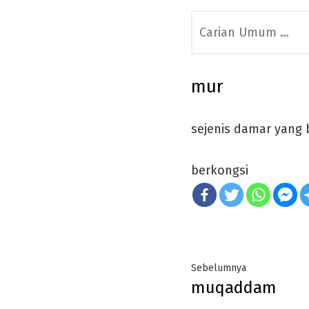
Search
for:
mur
sejenis damar yang
berkongsi
Post
Previous
Sebelumnya
muqaddam
navigation
post: