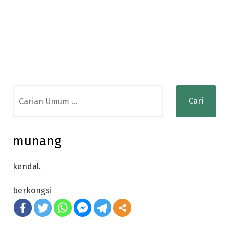
Search
for:
munang
kendal.
berkongsi