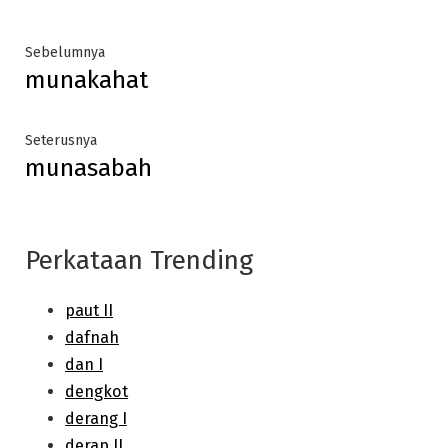
Post
Previous
Sebelumnya
munakahat
post:
navigation
Next
Seterusnya
munasabah
post:
Perkataan Trending