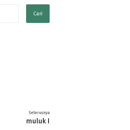
Next
Seterusnya
muluk I
post: