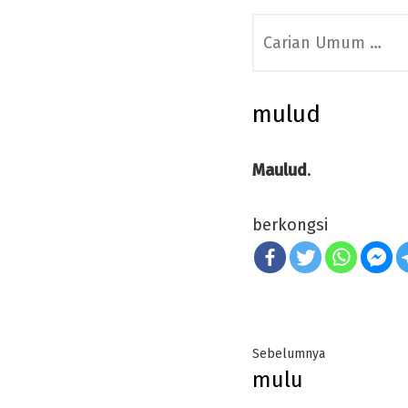
Search
for:
mulud
Maulud
.
berkongsi
Post
Previous
Sebelumnya
mulu
navigation
post: