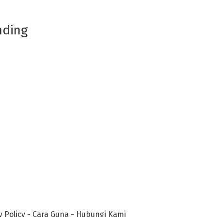
nding
y Policy
-
Cara Guna
-
Hubungi Kami