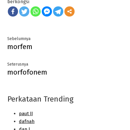
berkongsi
Post
Previous
Sebelumnya
morfem
post:
navigation
Next
Seterusnya
morfofonem
post:
Perkataan Trending