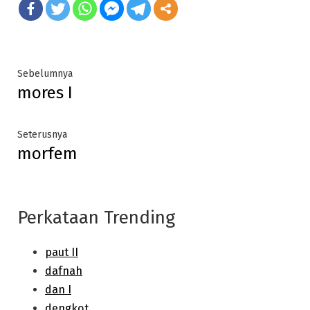
Post
Previous
Sebelumnya
mores I
post:
navigation
Next
Seterusnya
morfem
post:
Perkataan Trending