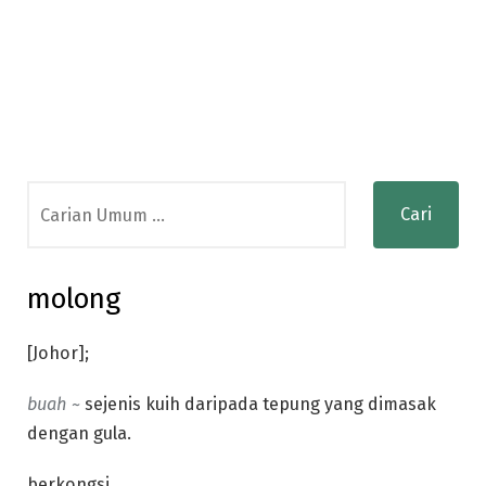
Search
for:
molong
[Johor];
buah ~
sejenis kuih daripada tepung yang dimasak
dengan gula.
berkongsi