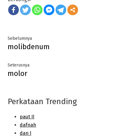
Post
Previous
Sebelumnya
molibdenum
post:
navigation
Next
Seterusnya
molor
post:
Perkataan Trending