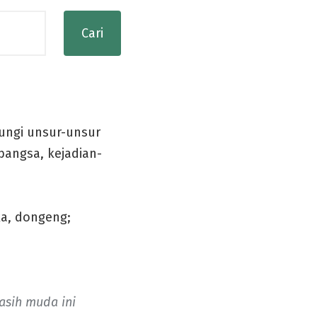
ungi unsur-unsur
bangsa, kejadian-
ka, dongeng;
asih muda ini