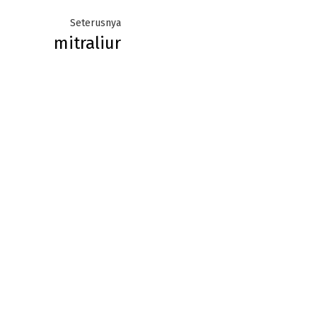
Next
Seterusnya
mitraliur
post: