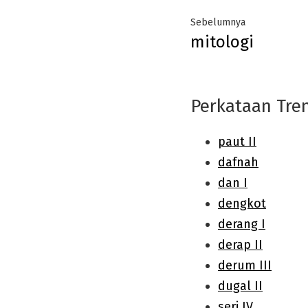
Post
Previous
Sebelumnya
mitologi
navigation
post:
Perkataan Tre