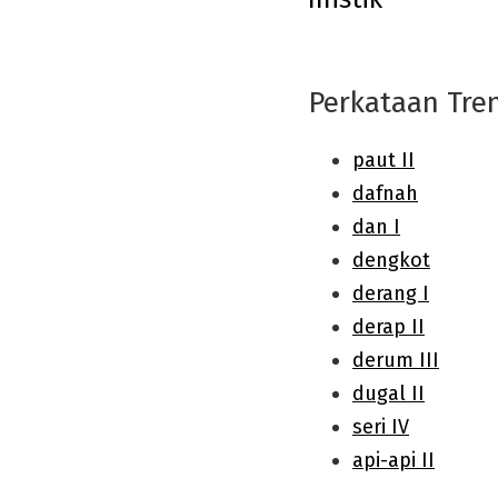
navigation
Perkataan Tre