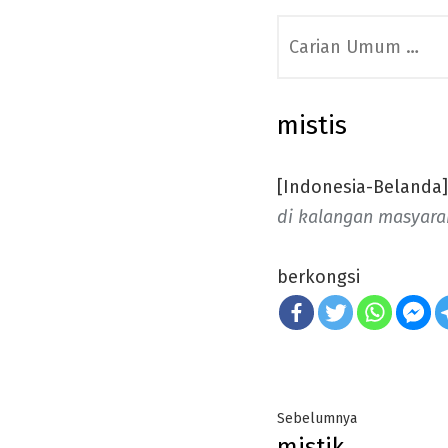
Search
for:
mistis
[Indonesia-Belanda]
di kalangan masyara
berkongsi
Post
Previous
Sebelumnya
mistik
post: