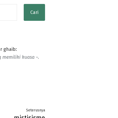
r ghaib:
memiliki kuasa ~.
Next
Seterusnya
mistisisme
post: