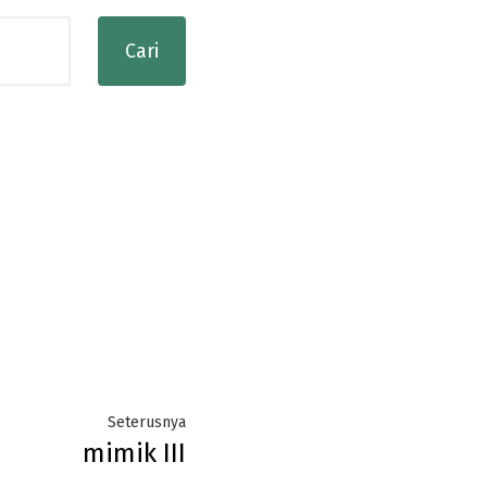
Next
Seterusnya
mimik III
post: