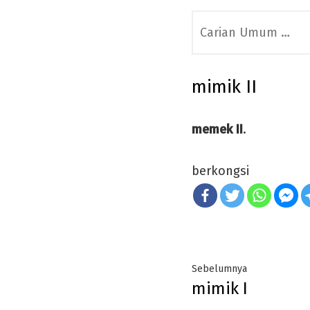
Search
for:
mimik II
memek II
.
berkongsi
Post
Previous
Sebelumnya
mimik I
navigation
post: