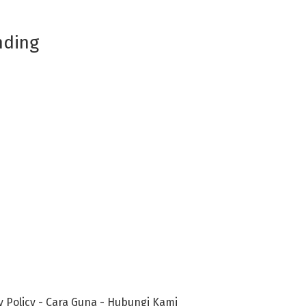
nding
y Policy
-
Cara Guna
-
Hubungi Kami