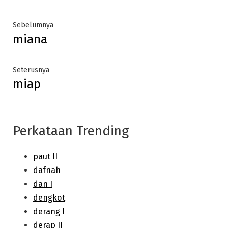
Post
Previous
Sebelumnya
miana
post:
navigation
Next
Seterusnya
miap
post:
Perkataan Trending