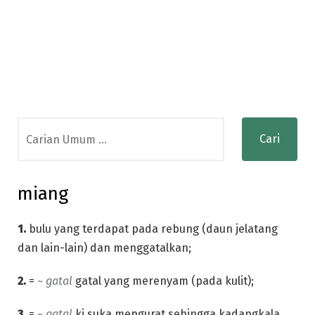
Search
for:
miang
1.
bulu yang terdapat pada rebung (daun jelatang
dan lain-lain) dan menggatalkan;
2.
=
~ gatal
gatal yang merenyam (pada kulit);
3.
=
~ gatal
ki suka mengurat sehingga kadangkala