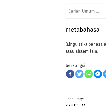
Search
for:
metabahasa
(Linguistik) bahasa
atau sistem lain.
berkongsi
Post
Previous
Sebelumnya
meta IV
post: