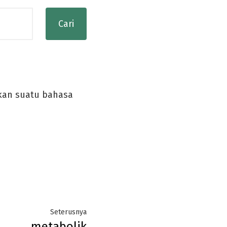
skan suatu bahasa
Next
Seterusnya
metabolik
post: