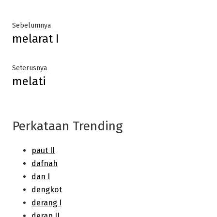
Post
Previous
Sebelumnya
melarat I
post:
navigation
Next
Seterusnya
melati
post:
Perkataan Trending