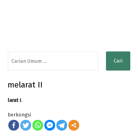
Search
for:
melarat II
larat I
.
berkongsi