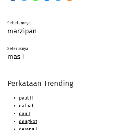
Post
Previous
Sebelumnya
marzipan
post:
navigation
Next
Seterusnya
mas I
post:
Perkataan Trending