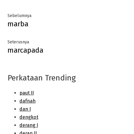
Post
Previous
Sebelumnya
marba
post:
navigation
Next
Seterusnya
marcapada
post:
Perkataan Trending