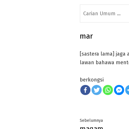
Search
for:
mar
[sastera lama] jaga
lawan bahawa mente
berkongsi
Post
Previous
Sebelumnya
maqam
post: