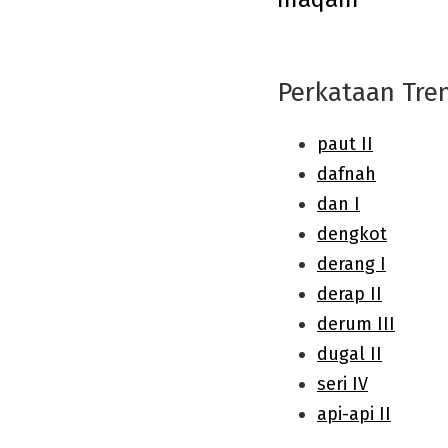
navigation
Perkataan Tre