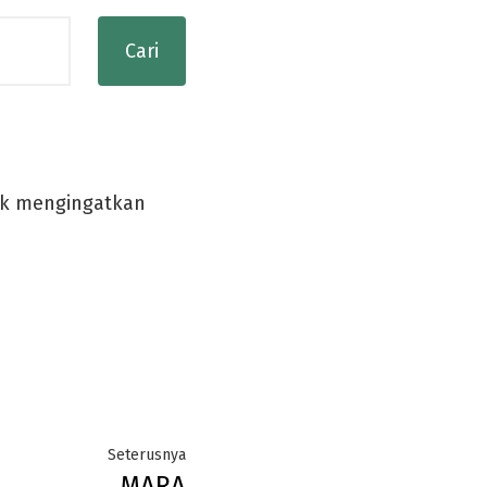
tuk mengingatkan
Next
Seterusnya
MARA
post: