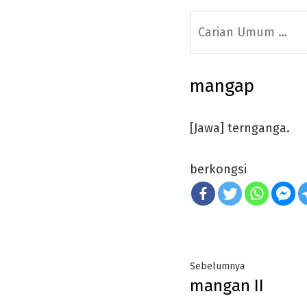
Search
for:
mangap
[Jawa] ternganga.
berkongsi
Post
Previous
Sebelumnya
mangan II
navigation
post: