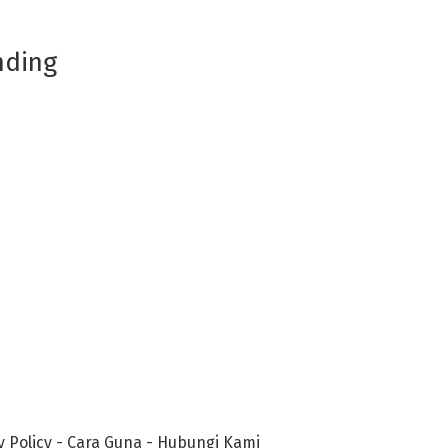
nding
y Policy
-
Cara Guna
-
Hubungi Kami