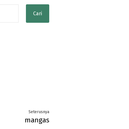
Next
Seterusnya
mangas
post: