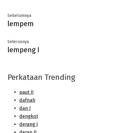
Post
Previous
Sebelumnya
lempem
post:
navigation
Next
Seterusnya
lempeng I
post:
Perkataan Trending