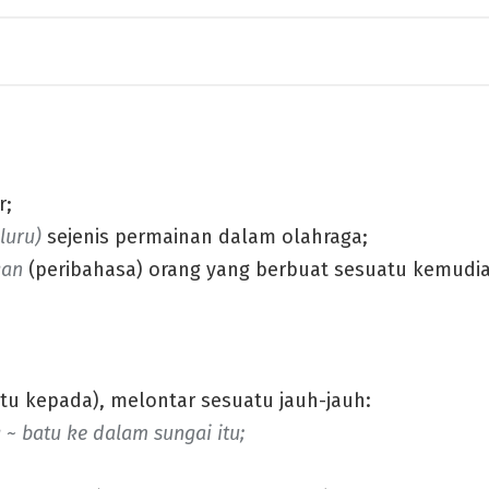
r;
eluru)
sejenis permainan dalam olahraga;
gan
(peribahasa) orang yang berbuat sesuatu kemudi
u kepada), melontar sesuatu jauh-jauh:
 ~ batu ke dalam sungai itu;