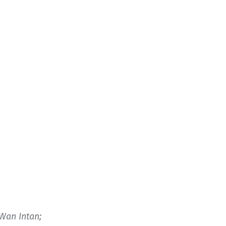
Wan Intan;