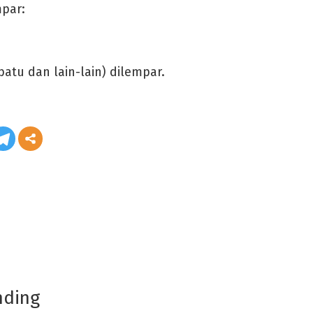
par:
batu dan lain-lain) dilempar.
nding