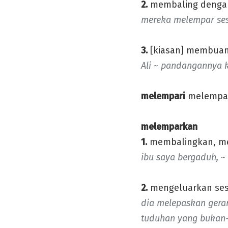
2.
membaling dengan 
mereka melempar sesi
3.
[kiasan] membuan
Ali ~ pandangannya k
melempari
melempar 
melemparkan
1.
membalingkan, me
ibu saya bergaduh, ~
2.
mengeluarkan sesu
dia melepaskan gera
tuduhan yang bukan-