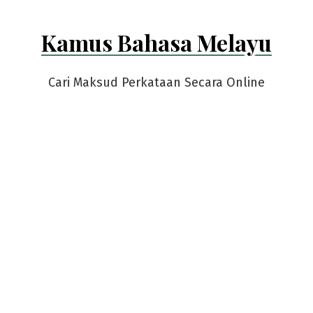
Kamus Bahasa Melayu
Cari Maksud Perkataan Secara Online