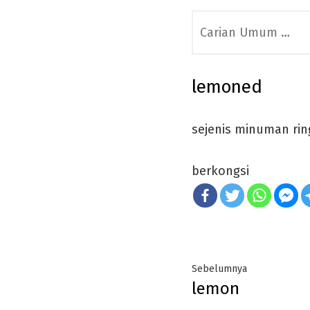
Search
for:
lemoned
sejenis minuman rin
berkongsi
Post
Previous
Sebelumnya
lemon
navigation
post: