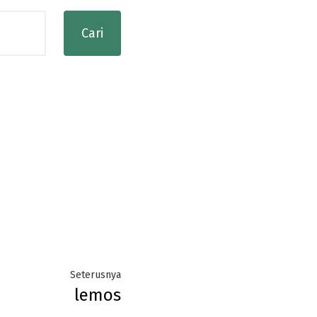
Next
Seterusnya
lemos
post: