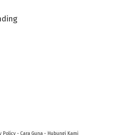
nding
y Policy
-
Cara Guna
-
Hubungi Kami