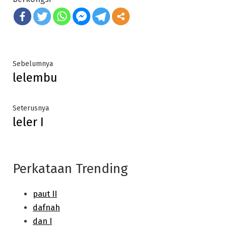
Post
Previous
Sebelumnya
lelembu
post:
navigation
Next
Seterusnya
leler I
post:
Perkataan Trending