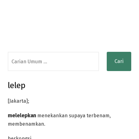
Search
for:
lelep
[Jakarta];
melelepkan
menekankan supaya terbenam,
membenamkan.
berkongsi