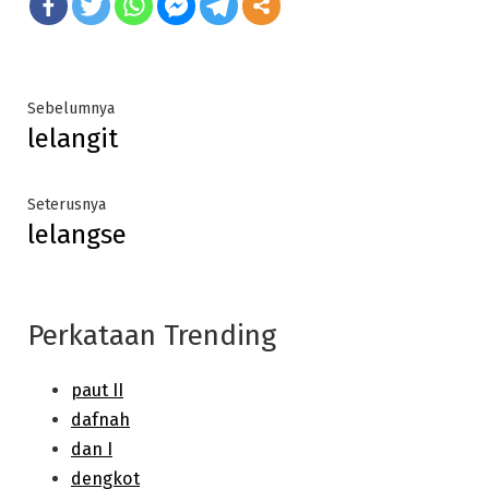
Post
Previous
Sebelumnya
lelangit
post:
navigation
Next
Seterusnya
lelangse
post:
Perkataan Trending