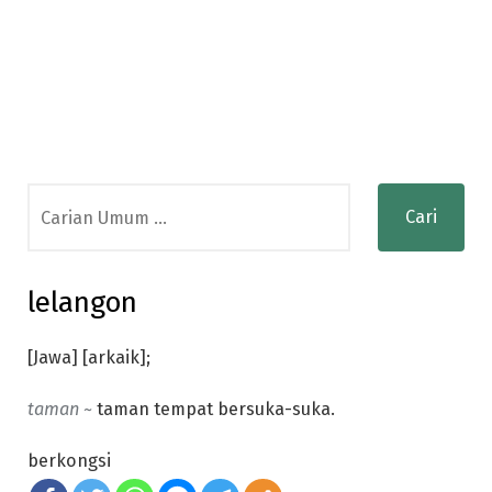
Search
for:
lelangon
[Jawa] [arkaik];
taman ~
taman tempat bersuka-suka.
berkongsi