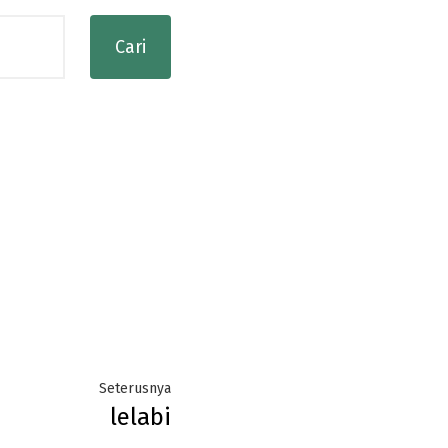
Next
Seterusnya
lelabi
post: