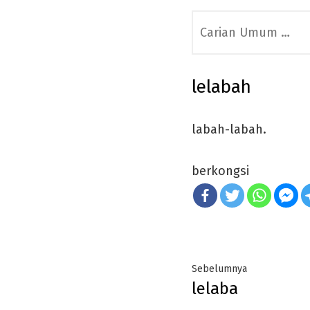
Search
for:
lelabah
labah-labah.
berkongsi
Post
Previous
Sebelumnya
lelaba
navigation
post: