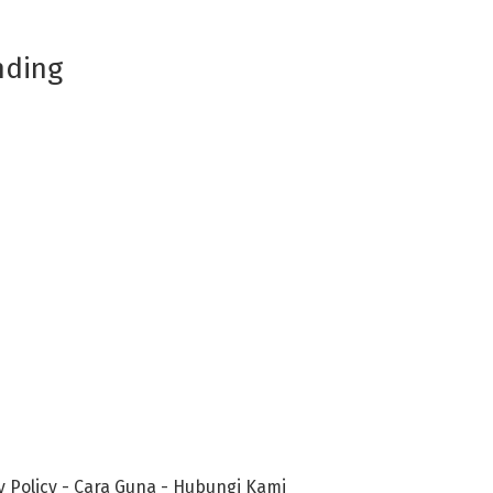
nding
y Policy
-
Cara Guna
-
Hubungi Kami