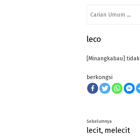
Search
for:
leco
[Minangkabau] tidak
berkongsi
Post
Previous
Sebelumnya
lecit, melecit
navigation
post: