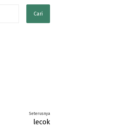
Next
Seterusnya
lecok
post: