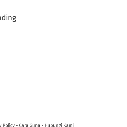
nding
y Policy
-
Cara Guna
-
Hubungi Kami