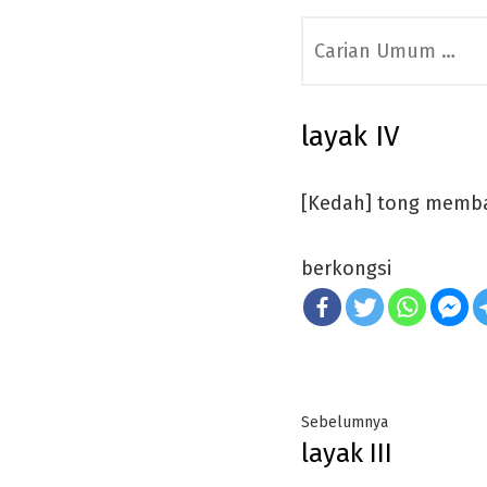
Search
for:
layak IV
[Kedah] tong memba
berkongsi
Post
Previous
Sebelumnya
layak III
navigation
post: