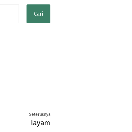
Next
Seterusnya
layam
post: