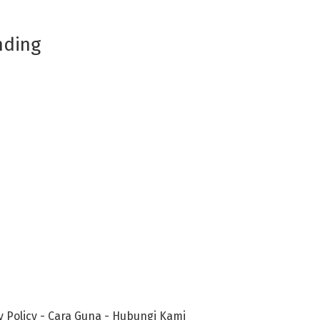
nding
y Policy
-
Cara Guna
-
Hubungi Kami