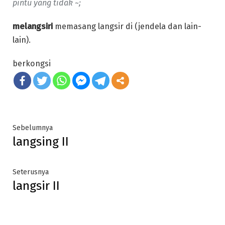
pintu yang tidak ~;
melangsiri
memasang langsir di (jendela dan lain-
lain).
berkongsi
Post
Previous
Sebelumnya
langsing II
post:
navigation
Next
Seterusnya
langsir II
post: