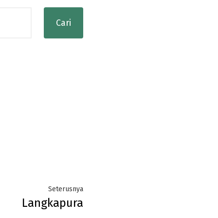
Next
Seterusnya
Langkapura
post: