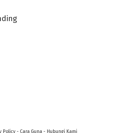
nding
y Policy
-
Cara Guna
-
Hubungi Kami