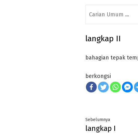
Search
for:
langkap II
bahagian tepak tem
berkongsi
Post
Previous
Sebelumnya
langkap I
navigation
post: