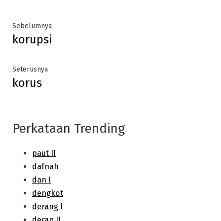
Post
Previous
Sebelumnya
korupsi
post:
navigation
Next
Seterusnya
korus
post:
Perkataan Trending