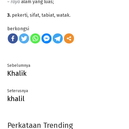
~ raya
alam yang luas;
3.
pekerti, sifat, tabiat, watak.
berkongsi
Post
Previous
Sebelumnya
Khalik
post:
navigation
Next
Seterusnya
khalil
post:
Perkataan Trending