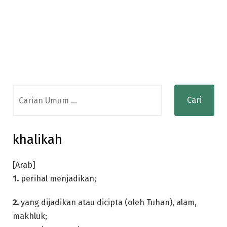
Search
for:
khalikah
[Arab]
1.
perihal menjadikan;
2.
yang dijadikan atau dicipta (oleh Tuhan), alam,
makhluk;