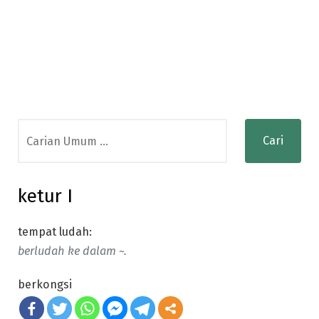
Search
for:
ketur I
tempat ludah:
berludah ke dalam ~.
berkongsi