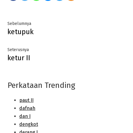
Post
Previous
Sebelumnya
ketupuk
post:
navigation
Next
Seterusnya
ketur II
post:
Perkataan Trending