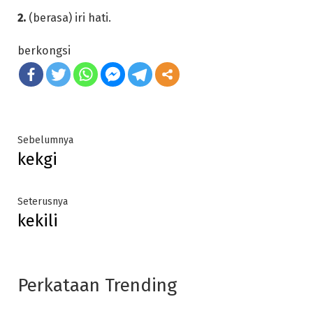
2.
(berasa) iri hati.
berkongsi
Post
Previous
Sebelumnya
kekgi
post:
navigation
Next
Seterusnya
kekili
post:
Perkataan Trending