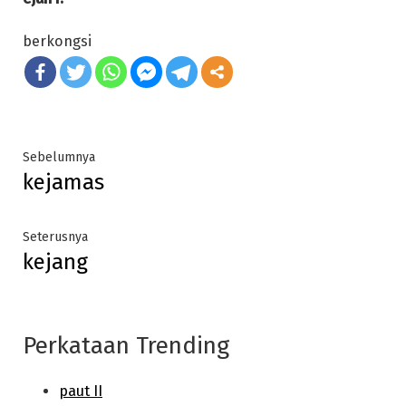
berkongsi
Post
Previous
Sebelumnya
kejamas
post:
navigation
Next
Seterusnya
kejang
post:
Perkataan Trending