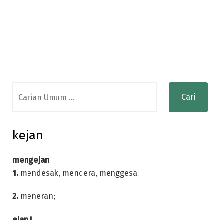
Search
for:
kejan
mengejan
1.
mendesak, mendera, menggesa;
2.
meneran;
ejan I.