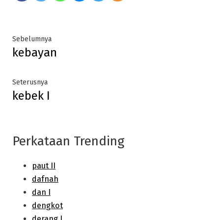
Post
Previous
Sebelumnya
kebayan
post:
navigation
Next
Seterusnya
kebek I
post:
Perkataan Trending