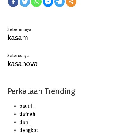
Post
Previous
Sebelumnya
kasam
post:
navigation
Next
Seterusnya
kasanova
post:
Perkataan Trending