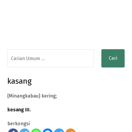
Search
for:
kasang
[Minangkabau] kering;
kesang III.
berkongsi