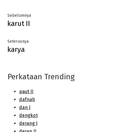
Post
Previous
Sebelumnya
karut II
post:
navigation
Next
Seterusnya
karya
post:
Perkataan Trending