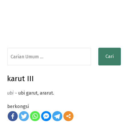
Search
for:
karut III
ubi ~
ubi garut, ararut.
berkongsi