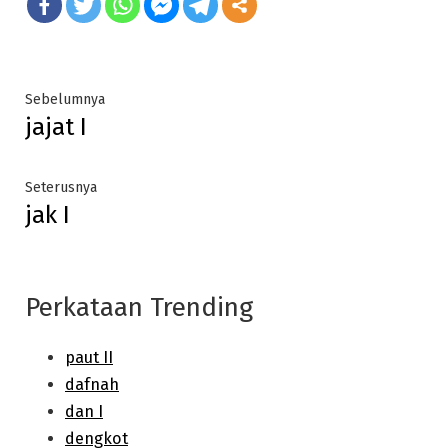
Post
Previous
Sebelumnya
jajat I
post:
navigation
Next
Seterusnya
jak I
post:
Perkataan Trending