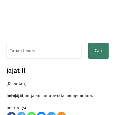
Search
for:
jajat II
[Kelantan];
menjajat
berjalan merata-rata, mengembara.
berkongsi