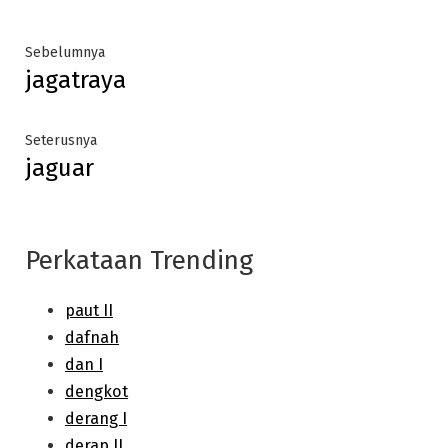
Post
Previous
Sebelumnya
jagatraya
post:
navigation
Next
Seterusnya
jaguar
post:
Perkataan Trending