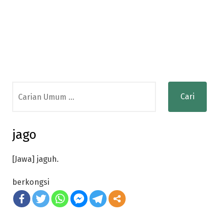
Search
for:
jago
[Jawa] jaguh.
berkongsi