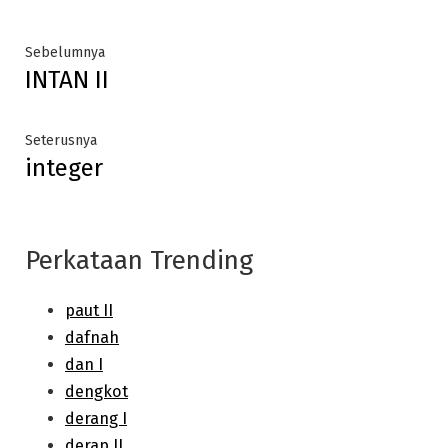
Post
Previous
Sebelumnya
INTAN II
post:
navigation
Next
Seterusnya
integer
post:
Perkataan Trending