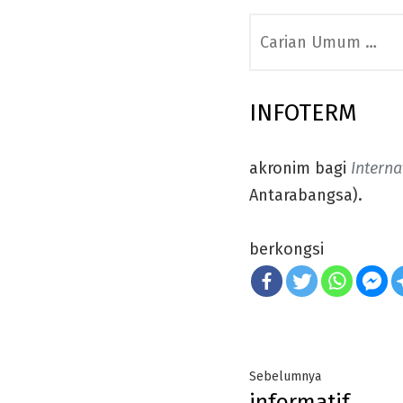
Search
for:
INFOTERM
akronim bagi
Interna
Antarabangsa).
berkongsi
Post
Previous
Sebelumnya
informatif
post: