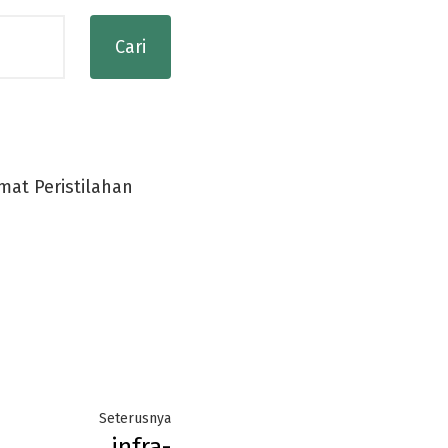
at Peristilahan
Next
Seterusnya
infra-
post: