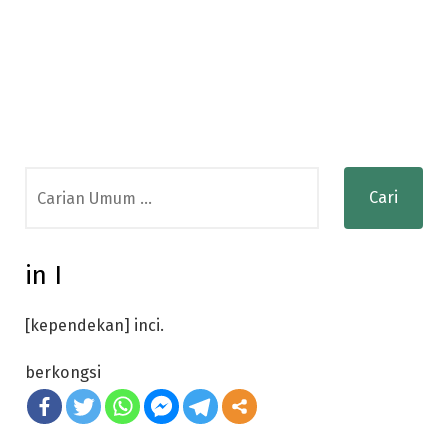
Search
for:
in I
[kependekan] inci.
berkongsi