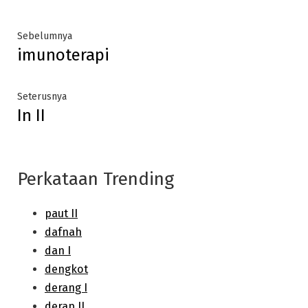
Post
Previous
Sebelumnya
imunoterapi
post:
navigation
Next
Seterusnya
In II
post:
Perkataan Trending