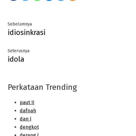
Post
Previous
Sebelumnya
idiosinkrasi
post:
navigation
Next
Seterusnya
idola
post:
Perkataan Trending