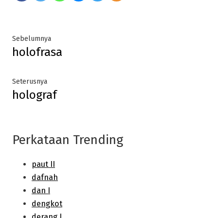
Post
Previous
Sebelumnya
holofrasa
post:
navigation
Next
Seterusnya
holograf
post:
Perkataan Trending