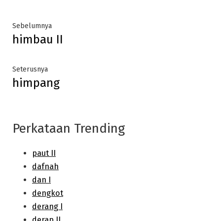
Post
Previous
Sebelumnya
himbau II
post:
navigation
Next
Seterusnya
himpang
post:
Perkataan Trending