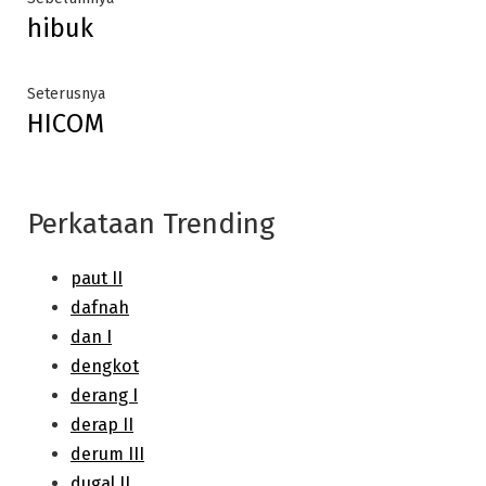
hibuk
post:
navigation
Next
Seterusnya
HICOM
post:
Perkataan Trending