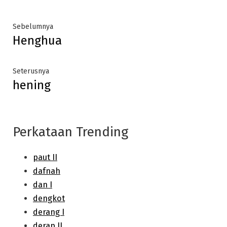
Post
Previous
Sebelumnya
Henghua
post:
navigation
Next
Seterusnya
hening
post:
Perkataan Trending