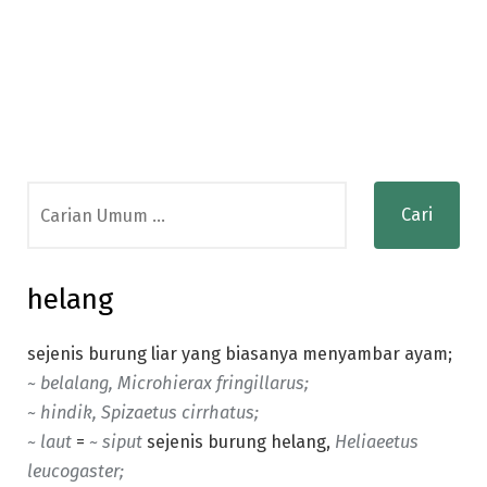
Search
for:
helang
sejenis burung liar yang biasanya menyambar ayam;
~ belalang, Microhierax fringillarus;
~ hindik, Spizaetus cirrhatus;
~ laut
=
~
siput
sejenis burung helang,
Heliaeetus
leucogaster;