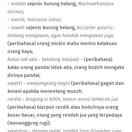
~ malam
sejenis burung helang,
Machaerhampus
alcinus;
~ merah, Haliastur indus;
~ sewah
sejenis burung helang,
Accipiter gularis;
~
terbang mengawan, agas hendak mengawan juga
(peribahasa) orang miskin mahu meniru kelakuan
orang kaya;
kalau tak ada ~ belalang menjadi ~
(peribahasa)
kalau orang pandai tidak ada, orang bodoh mengaku
dirinya pandai;
seperti ~ menyongsong angin
(peribahasa) gagah dan
berani apabila menentang musuh;
cerdik ~ bingung si kikih, lamun murai terkecoh jua
(peribahasa) biarpun cerdik atau bodohnya orang
besar-besar, orang yang rendah jua yang terpedaya
(menanggung rugi);
sepantun ~ dengan ayam, lambat laun disambar juga