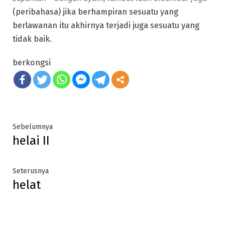
(peribahasa) jika berhampiran sesuatu yang
berlawanan itu akhirnya terjadi juga sesuatu yang
tidak baik.
berkongsi
Post
Previous
Sebelumnya
helai II
post:
navigation
Next
Seterusnya
helat
post: