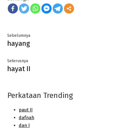
Post
Previous
Sebelumnya
hayang
post:
navigation
Next
Seterusnya
hayat II
post:
Perkataan Trending