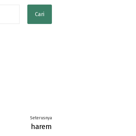
Next
Seterusnya
harem
post: