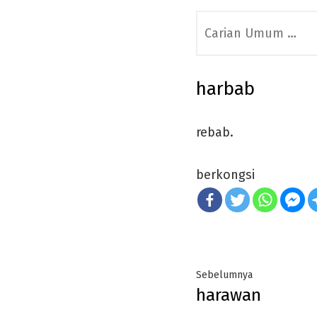
Search
for:
harbab
rebab.
berkongsi
Post
Previous
Sebelumnya
harawan
navigation
post: