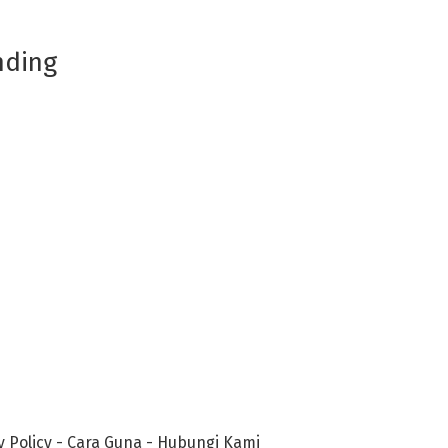
nding
y Policy
-
Cara Guna
-
Hubungi Kami