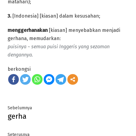
matahari);
3.
[Indonesia] [kiasan] dalam kesusahan;
menggerhanakan
[kiasan] menyebabkan menjadi
gerhana, memudarkan:
puisinya ~ semua puisi Inggeris yang sezaman
dengannya.
berkongsi
Post
Previous
Sebelumnya
gerha
post:
navigation
Next
Seterusnya